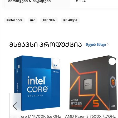
ბირთვები & ნაკადები
16 : 24
#intel core
#i7
#13700k
#3.40ghz
ᲛᲡᲒᲐᲕᲡᲘ ᲞᲠᲝᲓᲣᲥᲪᲘᲐ
მეტის ნახვა
Intel Core I7-14700K 5.6 GHz
AMD Ryzen 5 7600X 4.7GHz