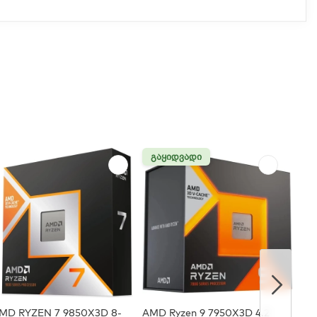
ᲒᲐᲧᲘᲓᲕᲐᲓᲘ
MD RYZEN 7 9850X3D 8-
AMD Ryzen 9 7950X3D 4.2
Inte