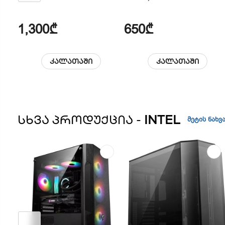
1,300₾
650₾
კალათაში
კალათაში
ᲡᲮᲕᲐ ᲞᲠᲝᲓᲣᲥᲪᲘᲐ -
INTEL
მეტის ნახვ