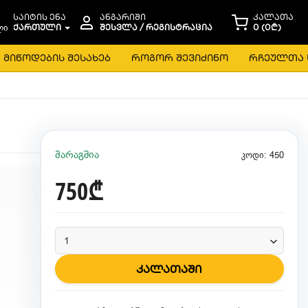
საიტის ენა
ანგარიში
კალათა
ᲥᲐᲠᲗᲣᲚᲘ
ᲨᲔᲡᲕᲚᲐ / ᲠᲔᲒᲘᲡᲢᲠᲐᲪᲘᲐ
0 (0₾)
მიწოდების შესახებ
როგორ შევიძინო
რჩეულთა 
მარაგშია
კოდი: 450
750₾
კალათაში