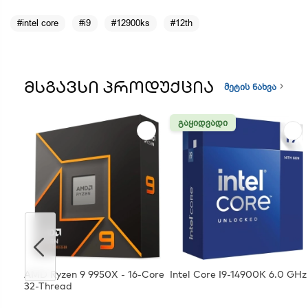
#intel core
#i9
#12900ks
#12th
ᲛᲡᲒᲐᲕᲡᲘ ᲞᲠᲝᲓᲣᲥᲪᲘᲐ
მეტის ნახვა
ᲒᲐᲧᲘᲓᲕᲐᲓᲘ
AMD Ryzen 9 9950X - 16-Core
Intel Core I9-14900K 6.0 GHz
32-Thread