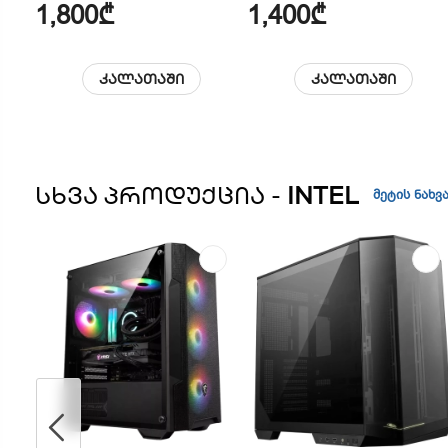
1,800₾
1,400₾
კალათაში
კალათაში
ᲡᲮᲕᲐ ᲞᲠᲝᲓᲣᲥᲪᲘᲐ -
INTEL
მეტის ნახვ