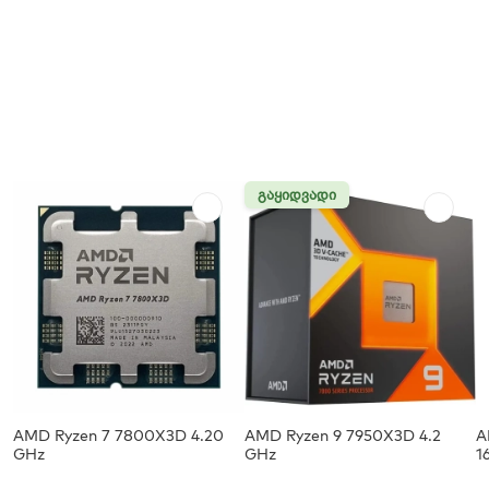
ᲒᲐᲧᲘᲓᲕᲐᲓᲘ
AMD Ryzen 7 7800X3D 4.20
AMD Ryzen 9 7950X3D 4.2
A
GHz
GHz
1