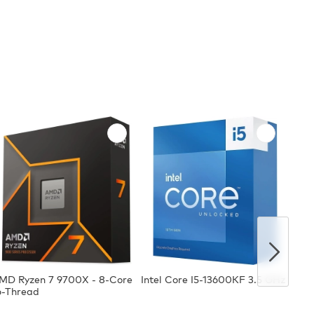
MD Ryzen 7 9700X - 8-Core
Intel Core I5-13600KF 3.5 GHz
AMD 
6-Thread
12 T