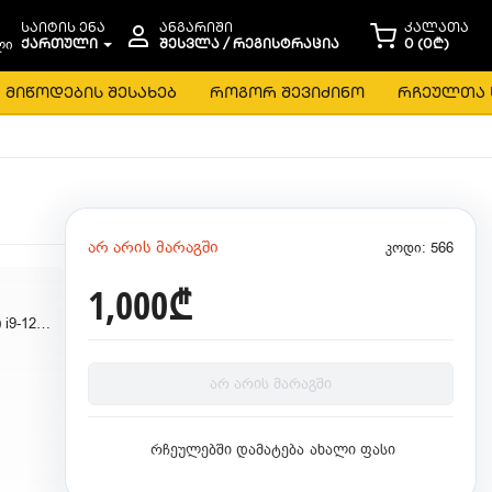
საიტის ენა
ანგარიში
კალათა
ᲥᲐᲠᲗᲣᲚᲘ
ᲨᲔᲡᲕᲚᲐ / ᲠᲔᲒᲘᲡᲢᲠᲐᲪᲘᲐ
0 (0₾)
მიწოდების შესახებ
როგორ შევიძინო
რჩეულთა 
არ არის მარაგში
კოდი: 566
1,000₾
Intel Core i9 (12th Gen) i9-12900KS 5.5GHz
არ არის მარაგში
რჩეულებში დამატება
ახალი ფასი