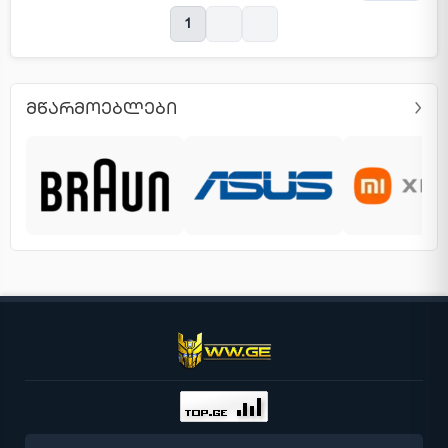
1
ᲛᲬᲐᲠᲛᲝᲔᲑᲚᲔᲑᲘ