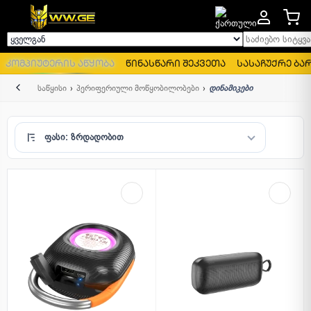
საძიებო სიტყვა..
ყველგან
კომპიუტერის აწყობა
წინასწარი შეკვეთა
სასაჩუქრე ბა
უკან
საწყისი
პერიფერიული მოწყობილობები
დინამიკები