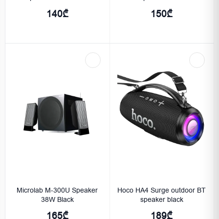
140₾
150₾
Microlab M-300U Speaker
Hoco HA4 Surge outdoor BT
38W Black
speaker black
165₾
189₾