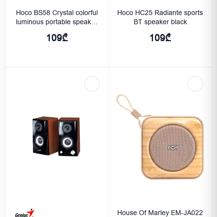
Hoco BS58 Crystal colorful
Hoco HC25 Radiante sports
luminous portable speaker
BT speaker black
Magic black night
109₾
109₾
House Of Marley EM-JA022