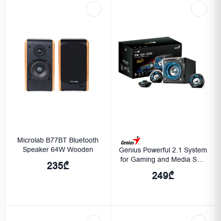
Microlab B77BT Bluetooth
Speaker 64W Wooden
Genius Powerful 2.1 System
for Gaming and Media SW-
235₾
G2.1 2000 II
249₾