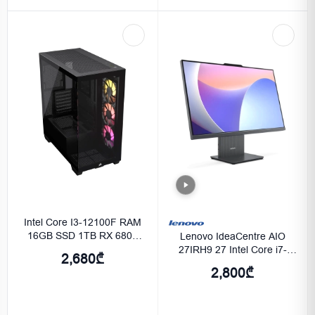
Intel Core I3-12100F RAM
16GB SSD 1TB RX 6800
Lenovo IdeaCentre AIO
XT16GB
27IRH9 27 Intel Core i7-
2,680₾
13620H 16GB 1TB SSD
2,800₾
QHD (2560x1440) Luna
Grey