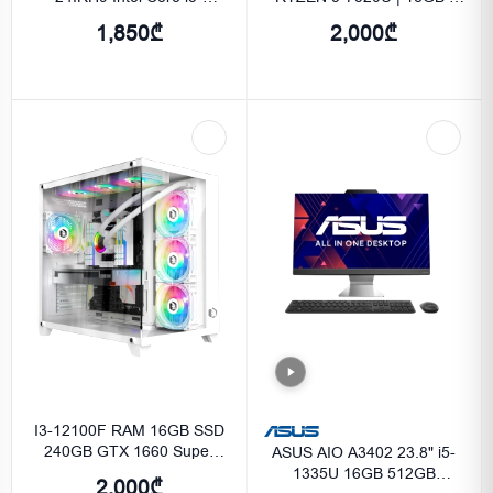
13420H 16GB 512GB SSD
512GB | UMA | 23.8 FHD |
1,850₾
2,000₾
FHD (1920x1080) Luna
FreeDos| Jet Black
Grey
Maokong24A
I3-12100F RAM 16GB SSD
240GB GTX 1660 Super
ASUS AIO A3402 23.8" i5-
6GB OC
1335U 16GB 512GB
2,000₾