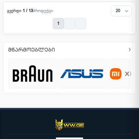
გვერდი
1 / 13
პროდუქტი
1
ᲛᲬᲐᲠᲛᲝᲔᲑᲚᲔᲑᲘ