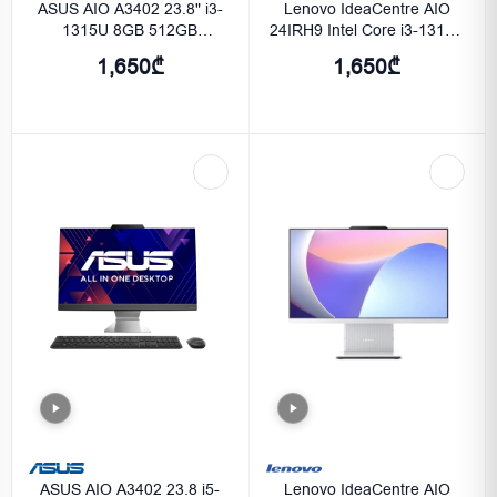
ASUS AIO A3402 23.8" i3-
Lenovo IdeaCentre AIO
1315U 8GB 512GB
24IRH9 Intel Core i3-1315U
Integrated Graphics - Black
8GB 512GB SSD FHD
1,650₾
1,650₾
(1920x1080) Luna Grey
ASUS AIO A3402 23.8 i5-
Lenovo IdeaCentre AIO