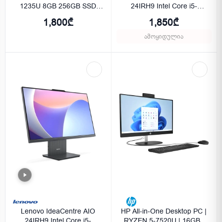
1235U 8GB 256GB SSD
24IRH9 Intel Core i5-
Integrated Graphics - Black
13420H 16GB 512GB SSD
1,800₾
1,850₾
FHD (1920x1080) Cloud
Grey
ამოყიდულია
Lenovo IdeaCentre AIO
HP All-in-One Desktop PC |
24IRH9 Intel Core i5-
RYZEN 5-7520U | 16GB |