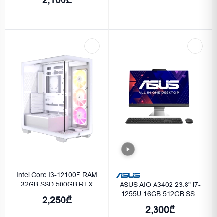
2,100₾
Intel Core I3-12100F RAM
32GB SSD 500GB RTX
ASUS AIO A3402 23.8" i7-
3050
1255U 16GB 512GB SSD
2,250₾
Integrated Graphics - Black
2,300₾