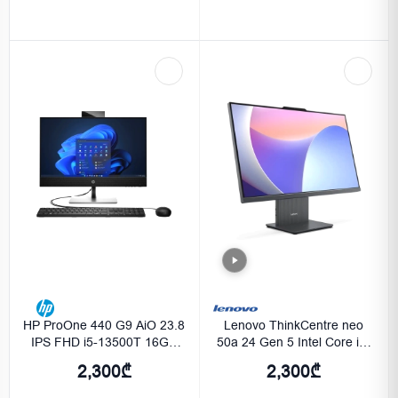
HP ProOne 440 G9 AiO 23.8
Lenovo ThinkCentre neo
IPS FHD i5-13500T 16GB
50a 24 Gen 5 Intel Core i5-
DDR4 512GB Free Dos
13420H 16GB 512GB SSD
2,300₾
2,300₾
Black
QHD (2560x1440) Luna-
Grey