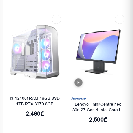
I3-12100f RAM 16GB SSD
1TB RTX 3070 8GB
Lenovo ThinkCentre neo
30a 27 Gen 4 Intel Core i7-
2,480₾
13620H 16GB 512GB SSD
2,500₾
Luna Grey