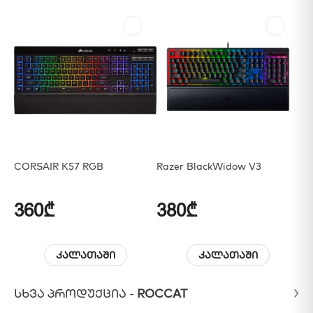
CORSAIR K57 RGB
Razer BlackWidow V3
Ak
Ho
360₾
380₾
2
კალათაში
კალათაში
ᲡᲮᲕᲐ ᲞᲠᲝᲓᲣᲥᲪᲘᲐ -
ROCCAT