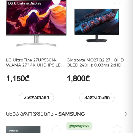
LG UltraFine 27UP550N-
Gigabyte MO27Q2 27" QHD
LG
W.AMA 27" 4K UHD IPS LED
OLED 240Hz 0.03ms 2xHDMI
10
HDR Monitor 3840 X 2160
DP USB/USB-C Built-In
34
60Hz Type-C
Speaker Black
1,150₾
1,800₾
1
კალათაში
კალათაში
ᲡᲮᲕᲐ ᲞᲠᲝᲓᲣᲥᲪᲘᲐ -
SAMSUNG
ᲒᲐᲧᲘᲓᲕᲐᲓᲘ
ᲒᲐᲧᲘᲓᲕᲐᲓᲘ