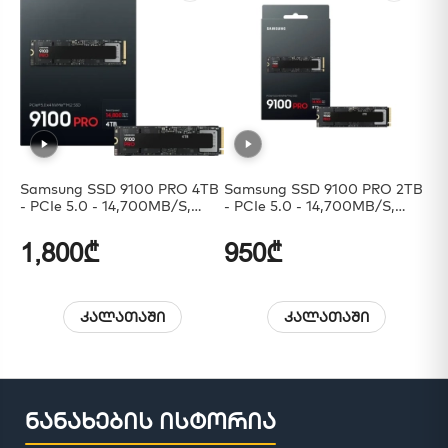
Samsung SSD 9100 PRO 4TB
Samsung SSD 9100 PRO 2TB
Sa
- PCIe 5.0 - 14,700MB/s,
- PCIe 5.0 - 14,700MB/s,
Best For AI Computing,
Best For AI Computing,
Gaming, And Heavy Duty
Gaming, And Heavy Duty
1,800₾
950₾
6
Workstations
Workstations
კალათაში
კალათაში
ნანახების ისტორია