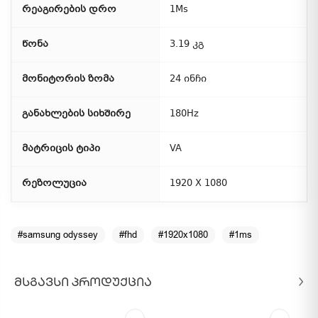
რეაგირების დრო
1Ms
წონა
3.19 კგ
მონიტორის ზომა
24 ინჩი
განახლების სიხშირე
180Hz
მატრიცის ტიპი
VA
რეზოლუცია
1920 X 1080
#samsung odyssey
#fhd
#1920x1080
#1ms
ᲛᲡᲒᲐᲕᲡᲘ ᲞᲠᲝᲓᲣᲥᲪᲘᲐ