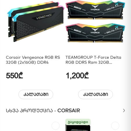
Corsair Vengeance RGB RS
TEAMGROUP T-Force Delta
TE
32GB (2x16GB) DDR4
RGB DDR5 Ram 32GB
RG
(2x16GB) 7200MHz
(2
550₾
1,200₾
1
კალათაში
კალათაში
ᲡᲮᲕᲐ ᲞᲠᲝᲓᲣᲥᲪᲘᲐ -
CORSAIR
ᲒᲐᲧᲘᲓᲕᲐᲓᲘ
ᲒᲐᲧᲘᲓᲕᲐᲓᲘ