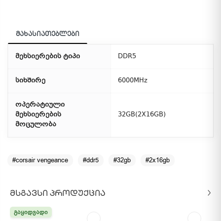
მახასიათებლები
მეხსიერების ტიპი
DDR5
სიხშირე
6000MHz
ოპერატიული
მეხსიერების
32GB(2X16GB)
მოცულობა
#corsair vengeance
#ddr5
#32gb
#2x16gb
ᲛᲡᲒᲐᲕᲡᲘ ᲞᲠᲝᲓᲣᲥᲪᲘᲐ
ᲒᲐᲧᲘᲓᲕᲐᲓᲘ