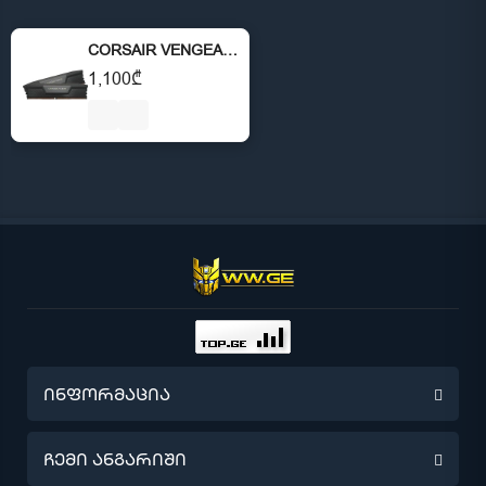
CORSAIR VENGEANCE DDR5 32GB (2x16GB) 6000MHz
1,100₾
ინფორმაცია
წინასწარი შეკვეთა
ჩემი ანგარიში