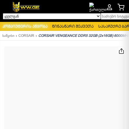
საძიებო სიტყვა..
ყველგან
კომპიუტერის აწყობა
წინასწარი შეკვეთა
სასაჩუქრე ბა
საწყისი
CORSAIR
CORSAIR VENGEANCE DDR5 32GB (2x16GB) 6000MH
ᲒᲐᲧᲘᲓᲕᲐᲓᲘ