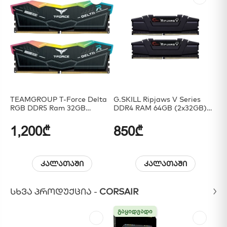
TEAMGROUP T-Force Delta
G.SKILL Ripjaws V Series
At
RGB DDR5 Ram 32GB
DDR4 RAM 64GB (2x32GB)
(2x16GB) 7200MHz
3600MHz
1,200₾
850₾
2
კალათაში
კალათაში
ᲡᲮᲕᲐ ᲞᲠᲝᲓᲣᲥᲪᲘᲐ -
CORSAIR
ᲒᲐᲧᲘᲓᲕᲐᲓᲘ
ᲒᲐᲧᲘᲓᲕᲐᲓᲘ