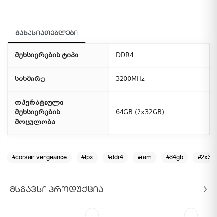
მახასიათებლები
მეხსიერების ტიპი
DDR4
სიხშირე
3200MHz
ოპერატიული
მეხსიერების
64GB (2x32GB)
მოცულობა
#corsair vengeance
#lpx
#ddr4
#ram
#64gb
#2x32
ᲛᲡᲒᲐᲕᲡᲘ ᲞᲠᲝᲓᲣᲥᲪᲘᲐ