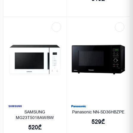
SAMSUNG
Panasonic NN-SD36HBZPE
MG23T5018AW/BW
529₾
520₾