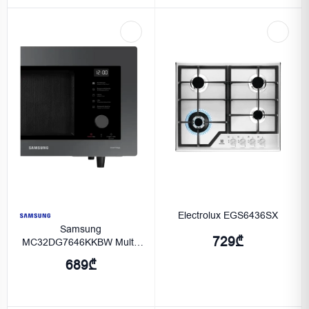
Electrolux EGS6436SX
Samsung
729₾
MC32DG7646KKBW Multi-
oven, Black.
689₾