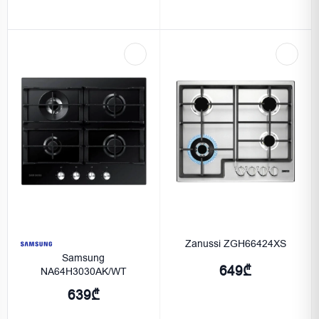
Zanussi ZGH66424XS
Samsung
649₾
NA64H3030AK/WT
639₾