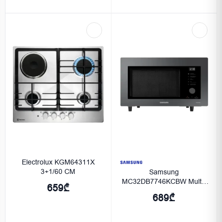
Electrolux KGM64311X
3+1/60 CM
Samsung
MC32DB7746KCBW Multi-
659₾
oven, Grey.
689₾