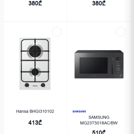
380₾
380₾
Hansa BHGI310102
SAMSUNG
413₾
MG23T5018AC/BW
510₾