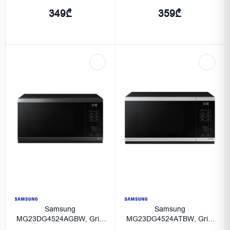
349₾
359₾
Samsung
Samsung
MG23DG4524AGBW, Grill,
MG23DG4524ATBW, Grill,
Black.
Stainless steel.