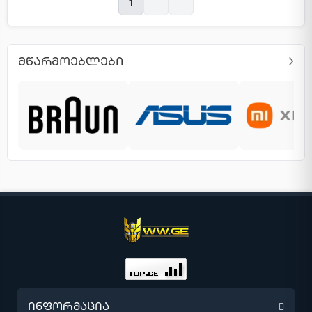
1
ᲛᲬᲐᲠᲛᲝᲔᲑᲚᲔᲑᲘ
ინფორმაცია