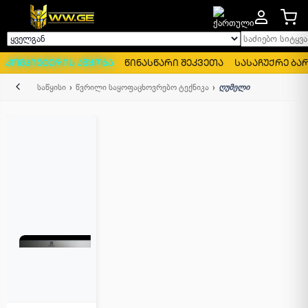
საძიებო სიტყვა..
ყველგან
კომპიუტერის აწყობა
წინასწარი შეკვეთა
სასაჩუქრე ბა
უკან
საწყისი
წვრილი საყოფაცხოვრებო ტექნიკა
ღუმელი