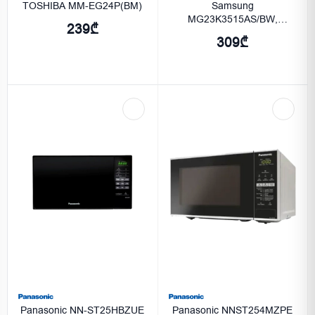
TOSHIBA MM-EG24P(BM)
Samsung
MG23K3515AS/BW,
239₾
Microwave, BioCeramic,
309₾
Grill, 23lt,1250watt, Silver
Panasonic NN-ST25HBZUE
Panasonic NNST254MZPE