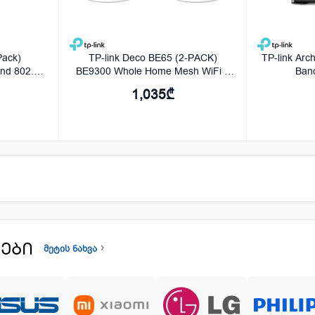
Pack)
TP-link Deco BE65 (2-PACK)
TP-link Arc
nd 802.11
BE9300 Whole Home Mesh WiFi 7
Band
te
System
1,035₾
ᲔᲑᲘ
მეტის ნახვა