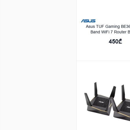
Asus TUF Gaming BE36
Band WiFi 7 Router B
90IG0900-MO9C
450₾