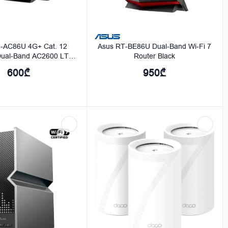
-AC86U 4G+ Cat. 12
Asus RT-BE86U Dual-Band Wi-Fi 7
ual-Band AC2600 LTE
Router Black
odem Router
600₾
950₾