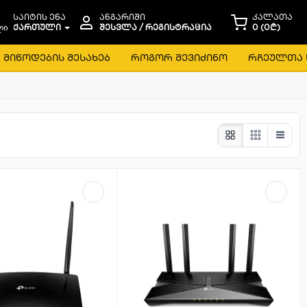
საიტის ენა
ანგარიში
კალათა
ᲥᲐᲠᲗᲣᲚᲘ
ᲨᲔᲡᲕᲚᲐ / ᲠᲔᲒᲘᲡᲢᲠᲐᲪᲘᲐ
0 (0₾)
მიწოდების შესახებ
როგორ შევიძინო
რჩეულთა 