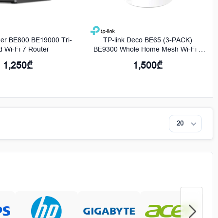
her BE800 BE19000 Tri-
TP-link Deco BE65 (3-PACK)
 Wi-Fi 7 Router
BE9300 Whole Home Mesh Wi-Fi 7
Unit
1,250₾
1,500₾