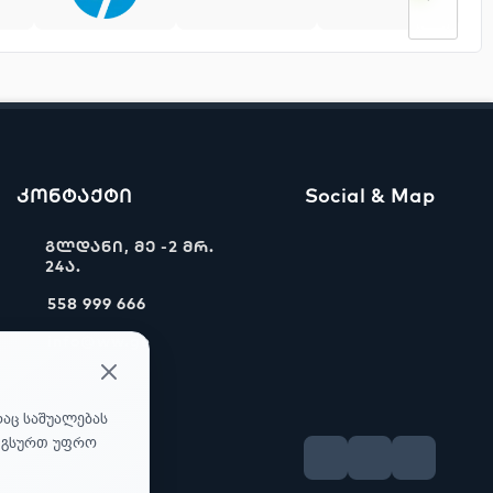
კონტაქტი
Social & Map
გლდანი, მე -2 მრ.
24ა.
558 999 666
info@ww.ge
რაც საშუალებას
უ გსურთ უფრო