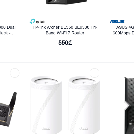
00 Dual
TP-link Archer BE550 BE9300 Tri-
ASUS 4G
lack -
Band Wi-Fi 7 Router
600Mbps D
00
M
550₾