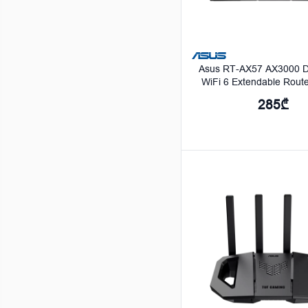
Asus RT-AX57 AX3000 D
WiFi 6 Extendable Route
90IG06Z0-MO3C
285₾