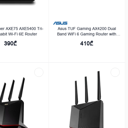
her AXE75 AXE5400 Tri-
Asus TUF Gaming AX4200 Dual
abit Wi-Fi 6E Router
Band WiFi 6 Gaming Router with
Mobile Game Mode - 90IG07Q0-
390₾
410₾
MO3100