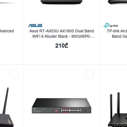
dvanced
Asus RT-AX53U AX1800 Dual Band
TP-link Ar
WiFi 6 Router Black - 90IG06P0-
Band Gi
MO3510
210₾