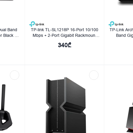
ual Band
TP-link TL-SL1218P 16-Port 10/100
TP-Link Arc
r Black -
Mbps + 2-Port Gigabit Rackmount
Band Gig
00
Switch with 16-Port PoE+
340₾